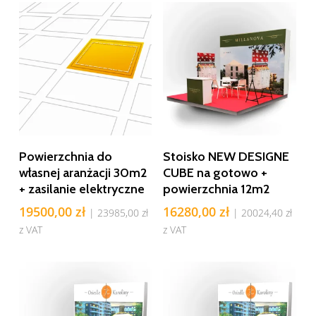
Dodaj Do Koszyka
Dodaj Do Koszyka
Powierzchnia do
Stoisko NEW DESIGNE
własnej aranżacji 30m2
CUBE na gotowo +
+ zasilanie elektryczne
powierzchnia 12m2
19500,00
zł
16280,00
zł
|
23985,00
zł
|
20024,40
zł
z VAT
z VAT