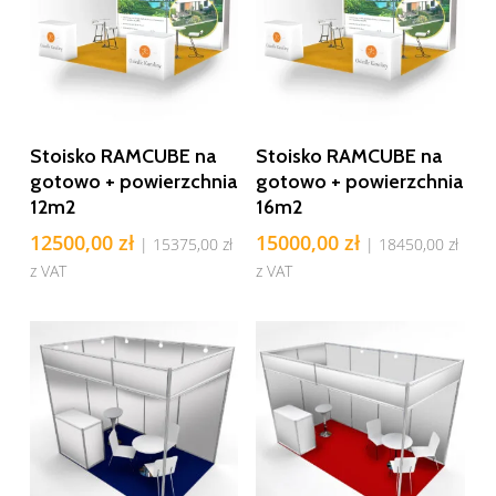
Dodaj Do Koszyka
Dodaj Do Koszyka
Stoisko RAMCUBE na
Stoisko RAMCUBE na
gotowo + powierzchnia
gotowo + powierzchnia
12m2
16m2
12500,00
zł
15000,00
zł
|
15375,00
zł
|
18450,00
zł
z VAT
z VAT