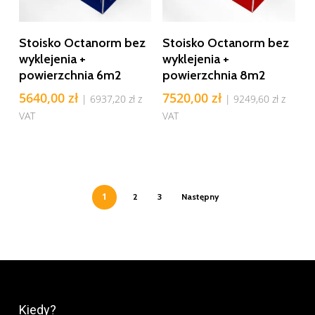
Dodaj Do Koszyka
Dodaj Do Koszyka
Stoisko Octanorm bez
Stoisko Octanorm bez
wyklejenia +
wyklejenia +
powierzchnia 6m2
powierzchnia 8m2
5640,00
zł
7520,00
zł
|
6937,20
zł
z
|
9249,60
zł
z
VAT
VAT
1
2
3
Następny
Kiedy?