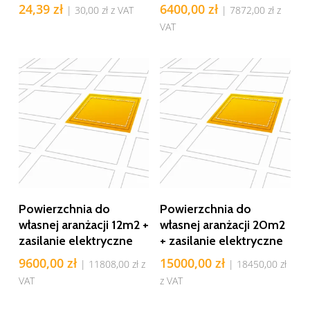
24,39
zł
6400,00
zł
|
30,00
zł
z VAT
|
7872,00
zł
z
VAT
Dodaj Do Koszyka
Dodaj Do Koszyka
Powierzchnia do
Powierzchnia do
własnej aranżacji 12m2 +
własnej aranżacji 20m2
zasilanie elektryczne
+ zasilanie elektryczne
9600,00
zł
15000,00
zł
|
11808,00
zł
z
|
18450,00
zł
VAT
z VAT