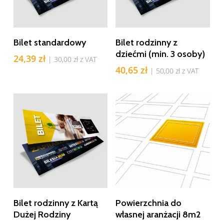
Dodaj Do Koszyka
Dodaj Do Koszyka
Bilet standardowy
Bilet rodzinny z
dziećmi (min. 3 osoby)
24,39
zł
|
30,00
zł
z VAT
40,65
zł
|
50,00
zł
z VAT
Dodaj Do Koszyka
Dodaj Do Koszyka
Bilet rodzinny z Kartą
Powierzchnia do
Dużej Rodziny
własnej aranżacji 8m2