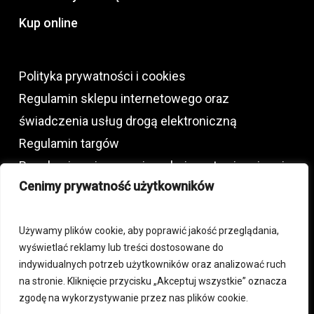
Kup online
Polityka prywatności i cookies
Regulamin sklepu internetowego oraz
świadczenia usług drogą elektroniczną
Regulamin targów
Regulamin najmu powierzchni wystawienniczej
Cenimy prywatność użytkowników
oraz usług dodatkowych
Używamy plików cookie, aby poprawić jakość przeglądania,
+48 792 772 230
wyświetlać reklamy lub treści dostosowane do
indywidualnych potrzeb użytkowników oraz analizować ruch
biuro@expoproperty.pl
na stronie. Kliknięcie przycisku „Akceptuj wszystkie” oznacza
zgodę na wykorzystywanie przez nas plików cookie.