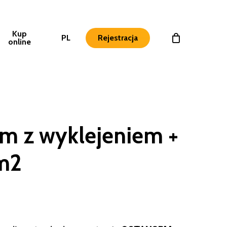
Kup
PL
Rejestracja
online
m z wyklejeniem +
m2