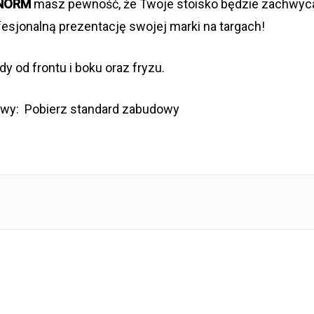
NORM
masz pewność, że Twoje stoisko będzie zachwyca
ofesjonalną prezentację swojej marki na targach!
y od frontu i boku oraz fryzu.
owy:
Pobierz standard zabudowy