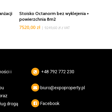
Dodaj Do Koszyka
anżacji
Stoisko Octanorm bez wyklejenia +
powierzchnia 8m2
7520,00
zł
|
9249,60
zł
z VAT
ości i
+48 792 772 230
biuro@expoproperty.pl
pu
oraz
Facebook
ług drogą