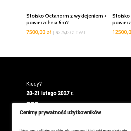
Dodaj Do Koszyka
Stoisko Octanorm z wyklejeniem +
Stoisk
powierzchnia 6m2
powierz
7500,00
zł
12500,
|
9225,00
zł
z VAT
Kiedy?
20-21 lutego 2027 r.
———
Gdzie?
Cenimy prywatność użytkowników
AMBER EXPO, Gdańsk ul. Żaglowa 11
——–