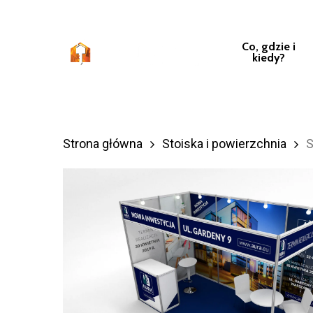
Przejdź
do
Co, gdzie i
treści
kiedy?
głównej
Strona główna
Stoiska i powierzchnia
S