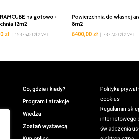
Dodaj Do Koszyka
Dodaj Do Koszyka
o RAMCUBE na gotowo +
Powierzchnia do własnej ar
chnia 12m2
8m2
00
zł
6400,00
zł
|
15375,00
zł
z VAT
|
7872,00
zł
z VAT
Co, gdzie i kiedy?
Polityka prywatn
cookies
Program i atrakcje
Regulamin skle
Wiedza
internetowego 
Zostań wystawcą
świadczenia us
Kup online
elektroniczną