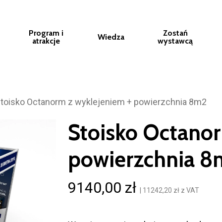
Program i
Zostań
Wiedza
atrakcje
wystawcą
toisko Octanorm z wyklejeniem + powierzchnia 8m2
Stoisko Octanor
powierzchnia 8
9140,00
zł
|
11242,20
zł
z VAT