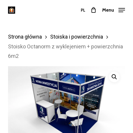
Przejdź
Menu
PL
do
Zamkn
treści
menu
głównej
Strona główna
Stoiska i powierzchnia
Stoisko Octanorm z wyklejeniem + powierzchnia
6m2