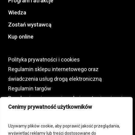
Program i atrakcje
Wiedza
Zostań wystawcą
Kup online
Polityka prywatności i cookies
Regulamin sklepu internetowego oraz
świadczenia usług drogą elektroniczną
Regulamin targów
Regulamin najmu powierzchni wystawienniczej
Cenimy prywatność użytkowników
oraz usług dodatkowych
Używamy plików cookie, aby poprawić jakość przeglądania,
+48 792 772 230
wyświetlać reklamy lub treści dostosowane do