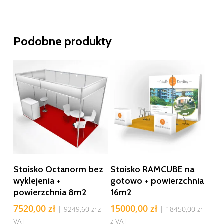
Podobne produkty
Dodaj Do Koszyka
Dodaj Do Koszyka
Stoisko Octanorm bez
Stoisko RAMCUBE na
wyklejenia +
gotowo + powierzchnia
powierzchnia 8m2
16m2
7520,00
zł
15000,00
zł
|
9249,60
zł
z
|
18450,00
zł
VAT
z VAT