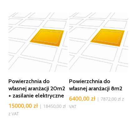
Dodaj Do Koszyka
Dodaj Do Koszyka
Powierzchnia do
Powierzchnia do
własnej aranżacji 20m2
własnej aranżacji 8m2
+ zasilanie elektryczne
6400,00
zł
|
7872,00
zł
z
15000,00
zł
|
18450,00
zł
VAT
z VAT