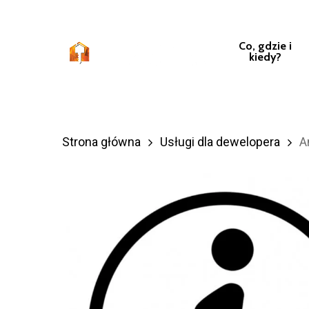
Przejdź
do
Co, gdzie i
treści
kiedy?
głównej
Strona główna
Usługi dla dewelopera
A