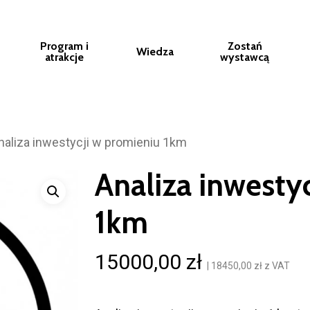
Program i
Zostań
Wiedza
atrakcje
wystawcą
naliza inwestycji w promieniu 1km
Analiza inwesty
1km
15000,00
zł
|
18450,00
zł
z VAT