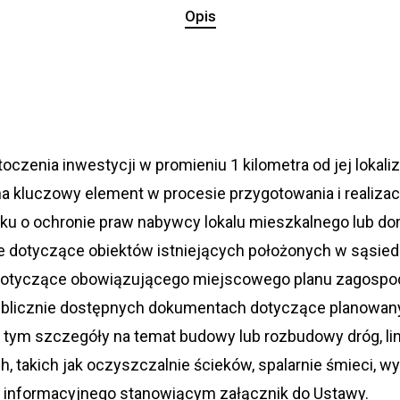
Opis
czenia inwestycji w promieniu 1 kilometra od jej lokali
 kluczowy element w procesie przygotowania i realizacj
roku o ochronie praw nabywcy lokalu mieszkalnego lub 
 dotyczące obiektów istniejących położonych w sąsied
 dotyczące obowiązującego miejscowego planu zagospoda
ublicznie dostępnych dokumentach dotyczące planowany
ym szczegóły na temat budowy lub rozbudowy dróg, lin
, takich jak oczyszczalnie ścieków, spalarnie śmieci, w
 informacyjnego stanowiącym załącznik do Ustawy.