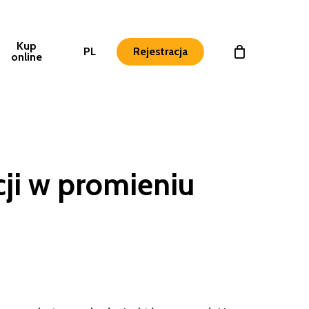
Kup
PL
Rejestracja
online
cji w promieniu