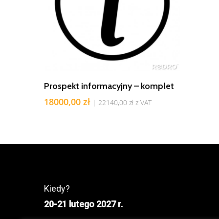
Dodaj Do Koszyka
Prospekt informacyjny – komplet
18000,00
zł
|
22140,00
zł
z VAT
Kiedy?
20-21 lutego 2027 r.